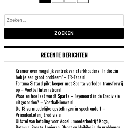
paginering
Zoeken
naar:
RECENTE BERICHTEN
Kramer over mogelijk vertrek van sterkhouders: ‘In die zin
heb je een groot probleem’ – FR-Fans.nl
Fortuna Sittard pikt keeper met Sparta-verleden transfervrij
op – Voetbal International
Waar en hoe laat wordt Sparta – Feyenoord in de Eredivisie
uitgezonden? – VoetbalNieuws.nl
De 18 vermoedelijke opstellingen in speelronde 1 –
VriendenLoterij Eredivisie
Uitstel van betaling voor Accell: moederbedrijf Koga,
Batavus, Sparta, Lapierre, Ghost en Haibike in de problemen