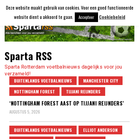
Ga
Deze website maakt gebruik van cookies. Voor een goed functioneerde
naar
de
website dient u akkoord te gaan.
Cookiebeleid
Accepteer
inhoud
Sparta RSS
Sparta Rotterdam voetbalnieuws dagelijks voor jou
verzameld!
BUITENLANDS VOETBALNIEUWS
MANCHESTER CITY
NOTTINGHAM FOREST
TIJJANI REIJNDERS
‘NOTTINGHAM FOREST AAST OP TIJJANI REIJNDERS’
AUGUSTUS 5, 2026
BUITENLANDS VOETBALNIEUWS
ELLIOT ANDERSON