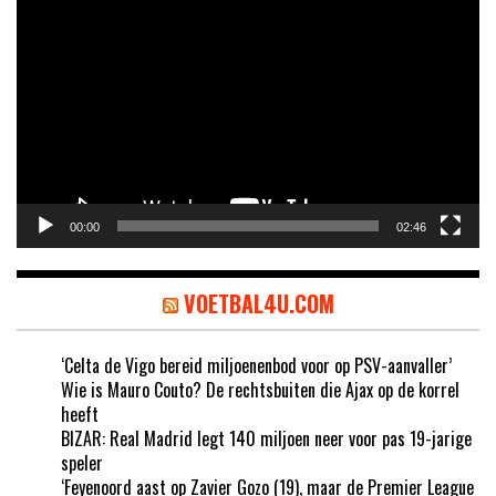
00:00
02:46
VOETBAL4U.COM
‘Celta de Vigo bereid miljoenenbod voor op PSV-aanvaller’
Wie is Mauro Couto? De rechtsbuiten die Ajax op de korrel
heeft
BIZAR: Real Madrid legt 140 miljoen neer voor pas 19-jarige
speler
‘Feyenoord aast op Zavier Gozo (19), maar de Premier League