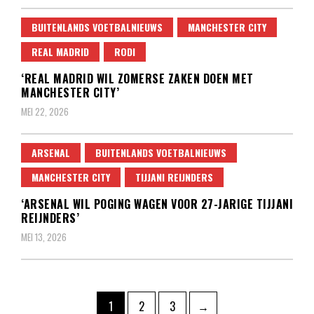
BUITENLANDS VOETBALNIEUWS
MANCHESTER CITY
REAL MADRID
RODI
‘REAL MADRID WIL ZOMERSE ZAKEN DOEN MET
MANCHESTER CITY’
MEI 22, 2026
ARSENAL
BUITENLANDS VOETBALNIEUWS
MANCHESTER CITY
TIJJANI REIJNDERS
‘ARSENAL WIL POGING WAGEN VOOR 27-JARIGE TIJJANI
REIJNDERS’
MEI 13, 2026
Berichten
Pagina
Pagina
Pagina
1
2
3
→