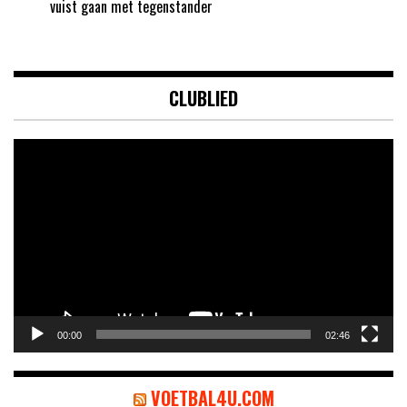
vuist gaan met tegenstander
CLUBLIED
Videospeler
00:00
02:46
VOETBAL4U.COM