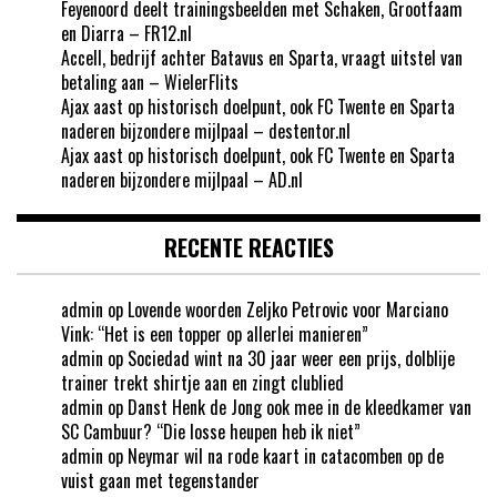
Feyenoord deelt trainingsbeelden met Schaken, Grootfaam
en Diarra – FR12.nl
Accell, bedrijf achter Batavus en Sparta, vraagt uitstel van
betaling aan – WielerFlits
Ajax aast op historisch doelpunt, ook FC Twente en Sparta
naderen bijzondere mijlpaal – destentor.nl
Ajax aast op historisch doelpunt, ook FC Twente en Sparta
naderen bijzondere mijlpaal – AD.nl
RECENTE REACTIES
admin
op
Lovende woorden Zeljko Petrovic voor Marciano
Vink: “Het is een topper op allerlei manieren”
admin
op
Sociedad wint na 30 jaar weer een prijs, dolblije
trainer trekt shirtje aan en zingt clublied
admin
op
Danst Henk de Jong ook mee in de kleedkamer van
SC Cambuur? “Die losse heupen heb ik niet”
admin
op
Neymar wil na rode kaart in catacomben op de
vuist gaan met tegenstander