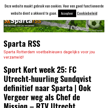
Ga
Deze website maakt gebruik van cookies. Voor een goed functioneerde
naar
de
website dient u akkoord te gaan.
Cookiebeleid
Accepteer
inhoud
Sparta RSS
Sparta Rotterdam voetbalnieuws dagelijks voor jou
verzameld!
Sport Kort week 25: FC
Utrecht-huurling Sundqvist
definitief naar Sparta | Ook
Vergeer weg als Chef de
Mission – RTV Utrecht