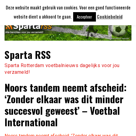
Ga
Deze website maakt gebruik van cookies. Voor een goed functioneerde
naar
de
website dient u akkoord te gaan.
Cookiebeleid
Accepteer
inhoud
Sparta RSS
Sparta Rotterdam voetbalnieuws dagelijks voor jou
verzameld!
Noors tandem neemt afscheid:
‘Zonder elkaar was dit minder
succesvol geweest’ – Voetbal
International
Noors tandem neemt afscheid: 'Zonder elkaar was dit