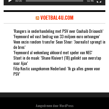
00:00
02:46
VOETBAL4U.COM
‘Rangers in onderhandeling met PSV over Couhaib Driouech’
‘Feyenoord wil vast bedrag van 33 miljoen euro ontvangen’
Veen onzin rondom transfer Sean Steur: ‘Journalist sprengt in
de bres’
‘Feyenoord al wekenlang akkoord met speler van NEC’
Stunt in de maak: ‘Shane Kluivert (18) gelinkt aan overstap
naar Ajax’
Filip Kostic aangekomen Nederland: ‘Ik ga alles geven voor
PSV’
Aangedreven door
WordPress