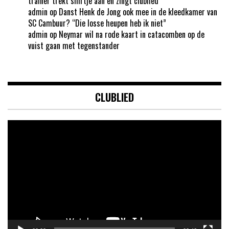
trainer trekt shirtje aan en zingt clublied
admin
op
Danst Henk de Jong ook mee in de kleedkamer van
SC Cambuur? “Die losse heupen heb ik niet”
admin
op
Neymar wil na rode kaart in catacomben op de
vuist gaan met tegenstander
CLUBLIED
Videospeler