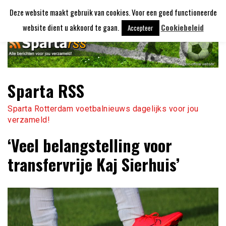
Ga
Deze website maakt gebruik van cookies. Voor een goed functioneerde
naar
de
website dient u akkoord te gaan.
Cookiebeleid
Accepteer
inhoud
Sparta RSS
Sparta Rotterdam voetbalnieuws dagelijks voor jou
verzameld!
‘Veel belangstelling voor
transfervrije Kaj Sierhuis’