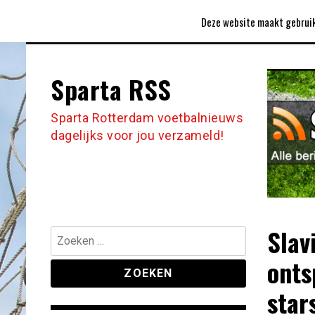
Ga
CLUBLIED
CONTACT
COOKIEBELEID
Deze website maakt gebruik
naar
de
inhoud
Sparta RSS
Sparta Rotterdam voetbalnieuws
dagelijks voor jou verzameld!
Slav
Zoeken
naar:
onts
star