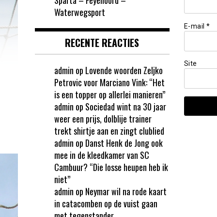
Waterwegsport
E-mail
*
RECENTE REACTIES
Site
admin
op
Lovende woorden Zeljko
Petrovic voor Marciano Vink: “Het
is een topper op allerlei manieren”
admin
op
Sociedad wint na 30 jaar
weer een prijs, dolblije trainer
trekt shirtje aan en zingt clublied
admin
op
Danst Henk de Jong ook
mee in de kleedkamer van SC
Cambuur? “Die losse heupen heb ik
niet”
admin
op
Neymar wil na rode kaart
in catacomben op de vuist gaan
met tegenstander