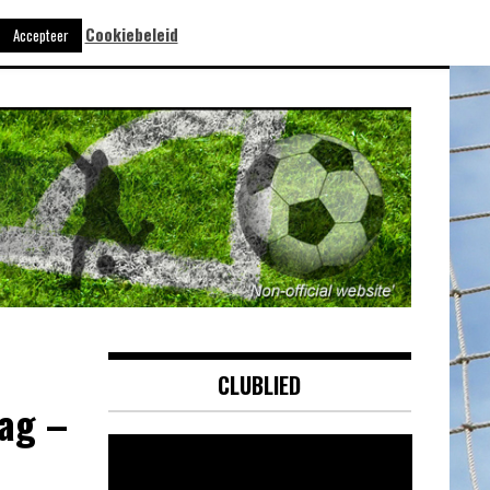
Cookiebeleid
Accepteer
CLUBLIED
ag –
Videospeler