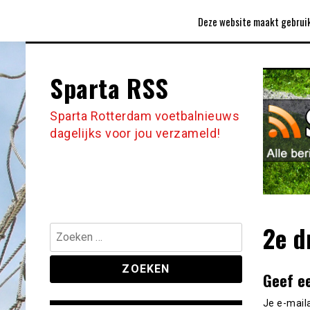
Ga
CLUBLIED
CONTACT
COOKIEBELEID
Deze website maakt gebruik
naar
de
inhoud
Sparta RSS
Sparta Rotterdam voetbalnieuws
dagelijks voor jou verzameld!
2e d
Zoeken
naar:
Geef e
Je e-mail