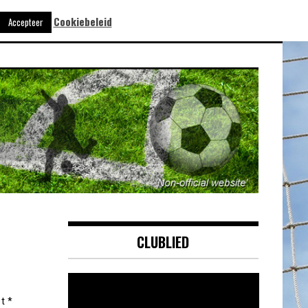
Cookiebeleid
Accepteer
CLUBLIED
Videospeler
et
*