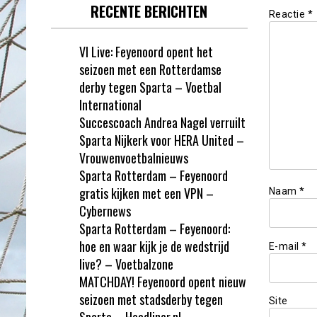
RECENTE BERICHTEN
Reactie
*
VI Live: Feyenoord opent het
seizoen met een Rotterdamse
derby tegen Sparta – Voetbal
International
Succescoach Andrea Nagel verruilt
Sparta Nijkerk voor HERA United –
Vrouwenvoetbalnieuws
Sparta Rotterdam – Feyenoord
gratis kijken met een VPN –
Naam
*
Cybernews
Sparta Rotterdam – Feyenoord:
hoe en waar kijk je de wedstrijd
E-mail
*
live? – Voetbalzone
MATCHDAY! Feyenoord opent nieuw
seizoen met stadsderby tegen
Site
Sparta – Headliner.nl