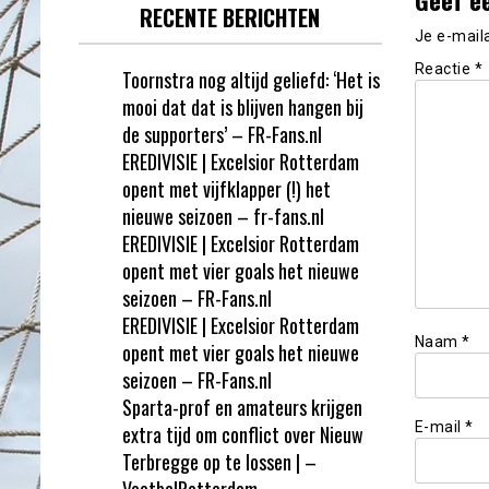
RECENTE BERICHTEN
Je e-mail
Reactie
*
Toornstra nog altijd geliefd: ‘Het is
mooi dat dat is blijven hangen bij
de supporters’ – FR-Fans.nl
EREDIVISIE | Excelsior Rotterdam
opent met vijfklapper (!) het
nieuwe seizoen – fr-fans.nl
EREDIVISIE | Excelsior Rotterdam
opent met vier goals het nieuwe
seizoen – FR-Fans.nl
EREDIVISIE | Excelsior Rotterdam
Naam
*
opent met vier goals het nieuwe
seizoen – FR-Fans.nl
Sparta-prof en amateurs krijgen
E-mail
*
extra tijd om conflict over Nieuw
Terbregge op te lossen | –
VoetbalRotterdam