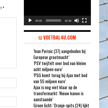
et
*
00:00
02:46
VOETBAL4U.COM
‘Ivan Perisic (37) aangeboden bij
Europese grootmacht’
‘PSV twijfelt over bod van kleine
acht miljoen euro’
‘PSG komt terug bij Ajax met bod
van 55 miljoen euro’
Ajax is nog niet klaar op de
transfermarkt: ‘Nieuw kanon is
aanstaande’
Groen licht: ‘Oranje-spits (24) lijkt