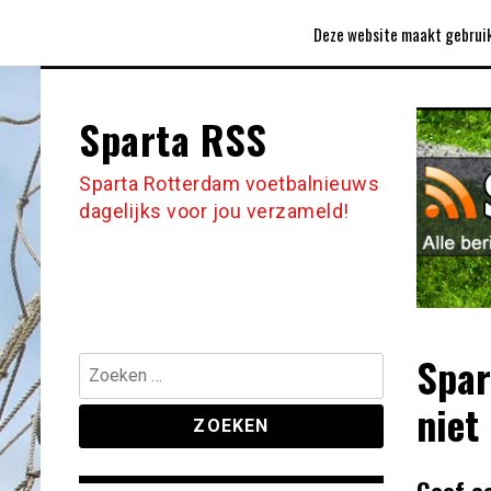
Ga
CLUBLIED
CONTACT
COOKIEBELEID
Deze website maakt gebruik
naar
de
inhoud
Sparta RSS
Sparta Rotterdam voetbalnieuws
dagelijks voor jou verzameld!
Spar
Zoeken
naar:
niet
Geef e