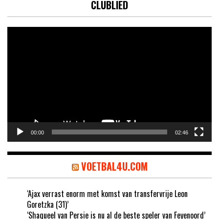
CLUBLIED
Videospeler
00:00
02:46
VOETBAL4U.COM
‘Ajax verrast enorm met komst van transfervrije Leon
Goretzka (31)’
‘Shaqueel van Persie is nu al de beste speler van Feyenoord’