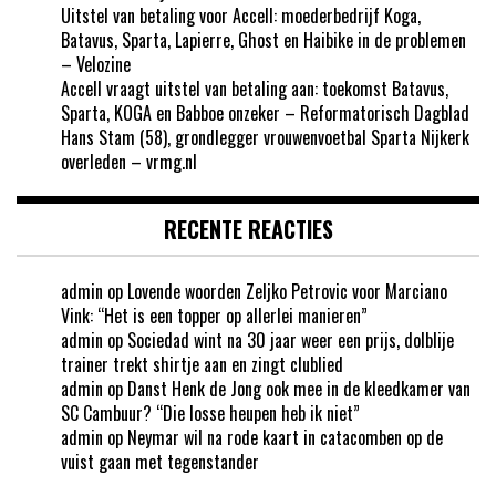
Uitstel van betaling voor Accell: moederbedrijf Koga,
Batavus, Sparta, Lapierre, Ghost en Haibike in de problemen
– Velozine
Accell vraagt uitstel van betaling aan: toekomst Batavus,
Sparta, KOGA en Babboe onzeker – Reformatorisch Dagblad
Hans Stam (58), grondlegger vrouwenvoetbal Sparta Nijkerk
overleden – vrmg.nl
RECENTE REACTIES
admin
op
Lovende woorden Zeljko Petrovic voor Marciano
Vink: “Het is een topper op allerlei manieren”
admin
op
Sociedad wint na 30 jaar weer een prijs, dolblije
trainer trekt shirtje aan en zingt clublied
admin
op
Danst Henk de Jong ook mee in de kleedkamer van
SC Cambuur? “Die losse heupen heb ik niet”
admin
op
Neymar wil na rode kaart in catacomben op de
vuist gaan met tegenstander