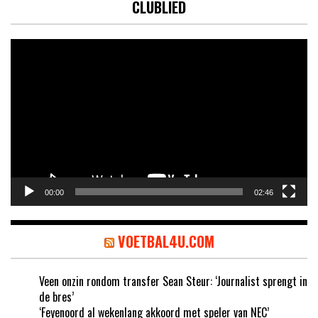
CLUBLIED
Videospeler
00:00
02:46
VOETBAL4U.COM
Veen onzin rondom transfer Sean Steur: ‘Journalist sprengt in
de bres’
‘Feyenoord al wekenlang akkoord met speler van NEC’