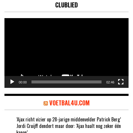
CLUBLIED
Videospeler
00:00
02:46
VOETBAL4U.COM
‘Ajax richt vizier op 28-jarige middenvelder Patrick Berg’
Jordi Cruijff dendert maar door: ‘Ajax haalt nog zeker één
kanon’