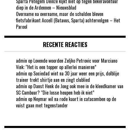
Sparta Petegem Deinze kijkt niet op tegen bekeravontuur
diep in de Ardennen – Nieuwsblad
Overname na overname, maar de schulden bleven
fietsfabrikant Accell (Batavus, Sparta) achtervolgen – Het
Parool
RECENTE REACTIES
admin
op
Lovende woorden Zeljko Petrovic voor Marciano
Vink: “Het is een topper op allerlei manieren”
admin
op
Sociedad wint na 30 jaar weer een prijs, dolblije
trainer trekt shirtje aan en zingt clublied
admin
op
Danst Henk de Jong ook mee in de kleedkamer van
SC Cambuur? “Die losse heupen heb ik niet”
admin
op
Neymar wil na rode kaart in catacomben op de
vuist gaan met tegenstander